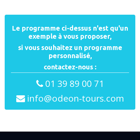
Le programme ci-dessus n'est qu'un
exemple à vous proposer,
si vous souhaitez un programme
personnalisé,
contactez-nous :
01 39 89 00 71
info@odeon-tours.com