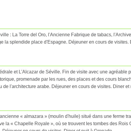
lle : La Torre del Oro, l'Ancienne Fabrique de tabacs, l'Archive
e la splendide place d'Espagne. Déjeuner en cours de visites. Di
thédrale et L'Alcazar de Séville. Fin de visite avec une agréab
storique, promenade par les rues, des places et des cours blanc
 de l'architecture arabe. Déjeuner en cours de visites. Diner et
e ancienne « almazara » (moulin d'huile) situé dans une ferme tr
ouve la « Chapelle Royale », où se trouvent les tombes des Rois
 Déjeuner en cours de visites. Diner et nuit à Grenade.