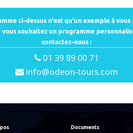
amme ci-dessus n'est qu'un exemple à vous 
i vous souhaitez un programme personnalis
contactez-nous :
01 39 89 00 71
info@odeon-tours.com
opos
Documents