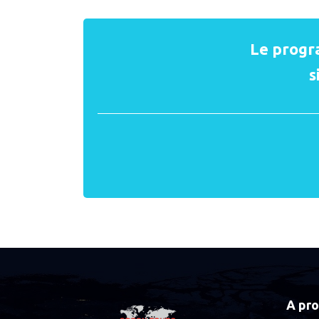
Le progr
s
A pr