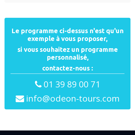
Le programme ci-dessus n'est qu'un
exemple à vous proposer,
si vous souhaitez un programme
personnalisé,
contactez-nous :
01 39 89 00 71
info@odeon-tours.com